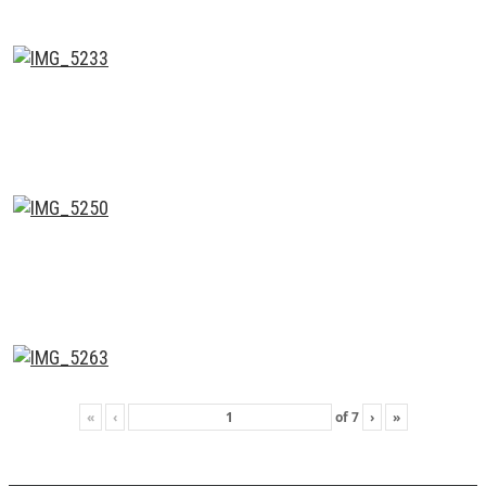
«
‹
of
7
›
»